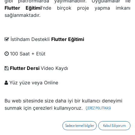
gibi platformlarda yayımlanabilir. Uygulamalar ile
Flutter Eğitimi
'
nde birçok proje yapma imkanı
sağlanmaktadır.
İstihdam Destekli
Flutter Eğitim​i
​
100 Saat + Etüt
Flutter Dersi
Video Kaydı
​ Yüz yüze veya Online
Flutter Türkiye Yetkili Eğitmen​i
Bu web sitesinde size daha iyi bir kullanıcı deneyimi
sunmak için çerezleri kullanıyoruz.
ÇEREZ POLİTİKASI
​ Uluslararası Sertifikalar
Tam Öğrenme Modeli İle Eğitim
Sadece temel bilgiler
Kabul Ediyorum