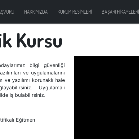
AŞVURU
HAKKIMIZDA
KURUM RESİMLERİ
BAŞARI HİKAYELER
ik Kursu
aylarımız bilgi güvenliği
azılımları ve uygulamalarını
m ve yazılımı korunaklı hale
yabilirsiniz. Uygulamalı
de iş bulabilirsiniz.
ifikalı Eğitmen​