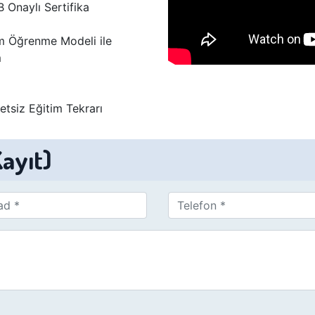
B Onaylı Sertifika
 Öğrenme Modeli ile
m
retsiz Eğitim Tekrarı
Kayıt)