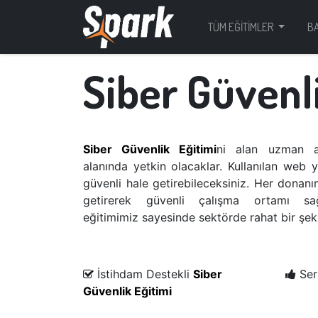
TÜM EĞİTİMLER
B
Siber Güvenl
Siber Güvenlik Eğitimi
ni alan uzman ad
alanında yetkin olacaklar. Kullanılan web y
güvenli hale getirebileceksiniz. Her donanı
getirerek güvenli çalışma ortamı sağla
eğitimimiz sayesinde sektörde rahat bir şekil
İstihdam Destekli
Siber
Sert
Güvenlik Eğitim​i