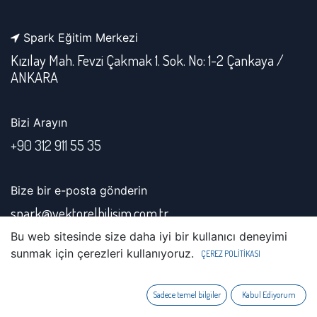
Spark Eğitim Merkezi
Kızılay Mah. Fevzi Çakmak 1. Sok. No: 1-2 Çankaya /
ANKARA
Bizi Arayın
+
90 312 911 55 35
Bize bir e-posta gönderin
spark@vektorelbilisim.com.tr
Bu web sitesinde size daha iyi bir kullanıcı deneyimi
sunmak için çerezleri kullanıyoruz.
ÇEREZ POLİTİKASI
Bizi takip et
Sadece temel bilgiler
Kabul Ediyorum